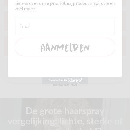
nieuws over onze promoties, product inspiratie en
veel meer!
Email
#3 Proud to be Finnish
Aanmelden
#4 Milieuvriendelijke verpakkingen
BLOG
De grote haarspray
vergelijking: lichte, sterke of