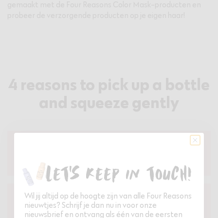
gemaakt met de Four Reasons Color Mask-producten en
probeer de verzorgende producten op je eigen haar!
4 reasons to pick up a bottle
and squeeze gently
#1 Better hair days, no matter the (hair)
type
Let's keep in touch!
Wil jij altijd op de hoogte zijn van alle Four Reasons
#2 Producten geselecteerd door jouw
nieuwtjes? Schrijf je dan nu in voor onze
stylisten
nieuwsbrief en ontvang als één van de eersten