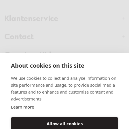
Klantenservice
Contact
Openingstijden
About cookies on this site
Nieuwsbrief
We use cookies to collect and analyse information on
site performance and usage, to provide social media
Verstuur
features and to enhance and customise content and
advertisements.
Learn more
#1 Better hair days
, no matter the (hair) type
#2
Producten
geselecteerd door jouw stylisten
Allow all cookies
#3
Proud to be
Finnish