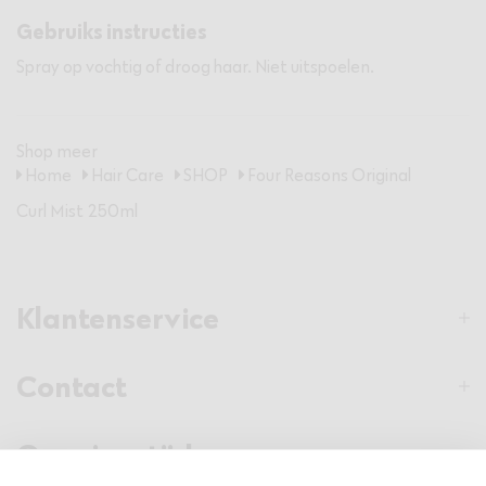
Gebruiks instructies
Spray op vochtig of droog haar. Niet uitspoelen.
Shop meer
Home
Hair Care
SHOP
Four Reasons Original
Curl Mist 250ml
Klantenservice
Contact
Openingstijden