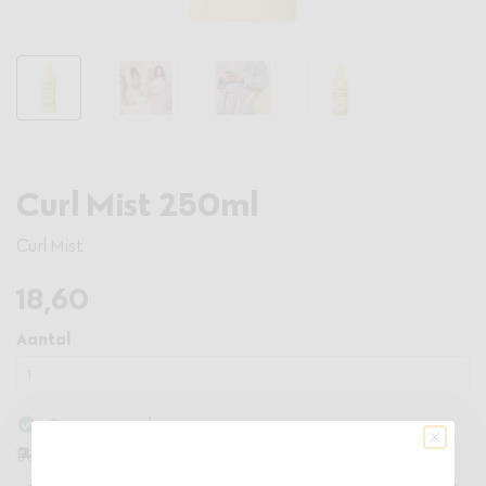
Curl Mist 250ml
Curl Mist
18
,60
Aantal
Op voorraad
binnen 3 dagen in huis
Vandaag besteld,