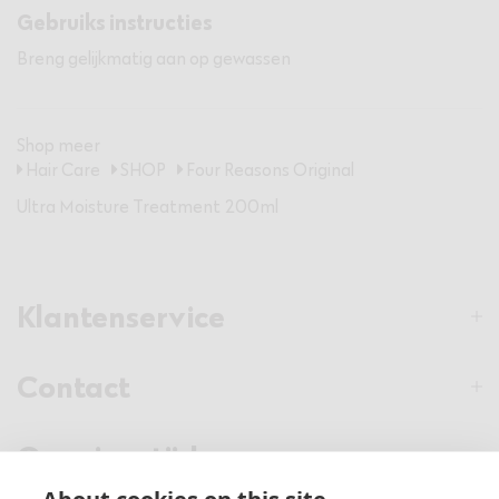
Gebruiks instructies
Breng gelijkmatig aan op gewassen
Shop meer
Hair Care
SHOP
Four Reasons Original
Ultra Moisture Treatment 200ml
Klantenservice
Contact
Openingstijden