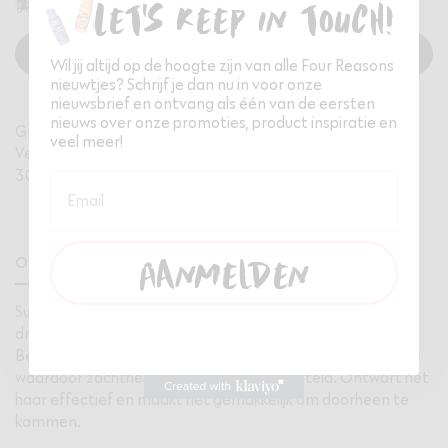
binnen 3 dagen in huis
Vandaag besteld,
Let's keep in touch!
In winkelwagen
Wil jij altijd op de hoogte zijn van alle Four Reasons
nieuwtjes? Schrijf je dan nu in voor onze
nieuwsbrief en ontvang als één van de eersten
nieuws over onze promoties, product inspiratie en
Gratis verzending bij besteding vanaf €35,-
veel meer!
Veilig betalen via iDeal
30 dagen gratis retourneren
Email
Omschrijving
Specificaties
Ingredienten
Aanmelden
Omschrijving
Super hydraterende intensieve behandeling versterkt
droog, beschadigd haar en is geschikt voor alle haartypes.
Bevat provitamine B5 die de haarstructuur herstelt,
waardoor zachtheid en glans worden hersteld. Ontwart het
haar effectief en maakt het gemakkelijk om doorheen te
kammen.