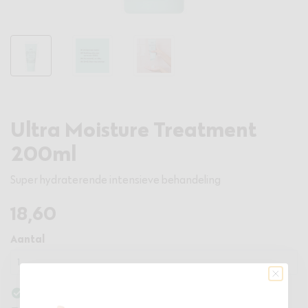
Ultra Moisture Treatment
200ml
Super hydraterende intensieve behandeling
18
,60
Aantal
Op voorraad