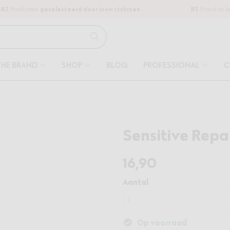
#2
Producten
geselecteerd door jouw stylisten
#3
Proud to 
THE BRAND
SHOP
BLOG
PROFESSIONAL
C
Sensitive Repa
16
,90
Aantal
Op voorraad