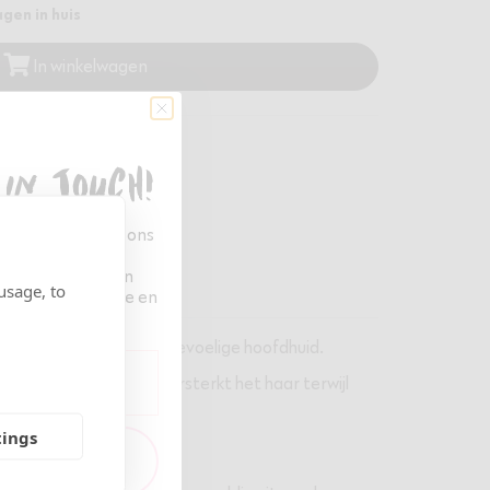
gen in huis
In winkelwagen
ng vanaf €35,-
 in touch!
n van alle Four Reasons
n voor onze
én van de eersten
usage, to
gredienten
product inspiratie en
oner, geschikt voor de gevoelige hoofdhuid.
rt statisch haar en versterkt het haar terwijl
tings
den