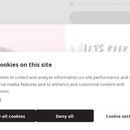
binnen 3 da
Vandaag besteld,
Gratis verzending bij bestedi
Let's keep
Veilig betalen via iDeal
30 dagen gratis retourneren
Wil jij altijd op de hoogte zij
ookies on this site
nieuwtjes? Schrijf je dan nu i
nieuwsbrief en ontvang als é
kies to collect and analyse information on site performance and 
Omschrijving
Specificaties
In
nieuws over onze promoties, 
cial media features and to enhance and customise content and
veel meer!
Omschrijving
ents.
Geurvrije herstellende conditi
Email
e
Maakt het haar zacht, verminde
haarbreuk wordt verminderd.
 all cookies
Deny all
Cookie set
Aanmel
Gebruiks instructies