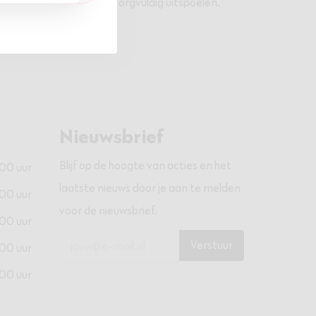
ven laten inwerken en zorgvuldig uitspoelen.
Nieuwsbrief
Blijf op de hoogte van acties en het
:00 uur
laatste nieuws door je aan te melden
:00 uur
voor de nieuwsbrief.
:00 uur
Verstuur
:00 uur
:00 uur