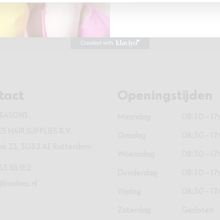
Aanbrengen op vochtig haar. E
tact
Openingstijden
REASONS
Maandag
08:30 - 17
S HAIR SUPPLIES B.V.
Dinsdag
08:30 - 17
ek 23, 3032 AE Rotterdam
Woensdag
08:30 - 17
43 55 152
Donderdag
08:30 - 17
@bookies.nl
Vrijdag
08:30 - 17
Zaterdag
Gesloten