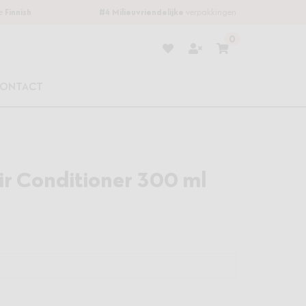
be
Finnish
#4
Milieuvriendelijke
verpakkingen
0
Verlanglijstje
Winkelwagen
ONTACT
ir Conditioner 300 ml