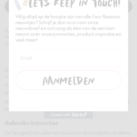
Let's keep in touch!
In winkelwagen
Wil jij altijd op de hoogte zijn van alle Four Reasons
nieuwtjes? Schrijf je dan nu in voor onze
nieuwsbrief en ontvang als één van de eersten
Gratis verzending bij besteding vanaf €35,-
nieuws over onze promoties, product inspiratie en
Veilig betalen via iDeal
veel meer!
30 dagen gratis retourneren
Email
Omschrijving
Specificaties
Ingredienten
Aanmelden
Omschrijving
Geurvrije droogshampoo mousse, geschikt voor de
gevoelige hoofdhuid.
Natuurlijke rijstzetmeel absorbeert overtollige olie. Verfrist
het haar en geschikt voor alle haarkleuren.
Gebruiks instructies
De fles goed schudden en mousse in de handpalm verdelen.