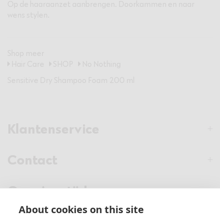
Op de haaraanzet aanbrengen. Doorkammen en naar
wens stylen.
Shop meer
Hair Care
SHOP
No Nothing
Sensitive Dry Shampoo Foam 200 ml
Klantenservice
Contact
Openingstijden
About cookies on this site