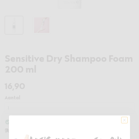
Sensitive Dry Shampoo Foam
200 ml
16
,90
Aantal
Op voorraad
binnen 3 dagen in huis
Vandaag besteld,