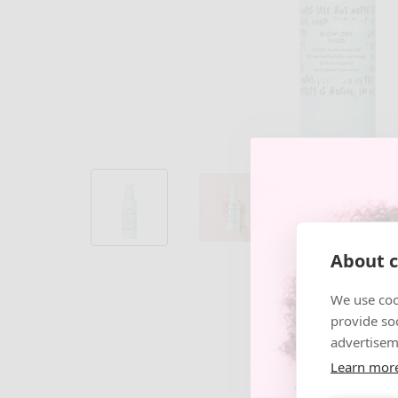
About c
We use coo
provide so
advertisem
Learn mor