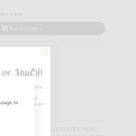
gen in huis
In winkelwagen
ng vanaf €35,-
 in touch!
n van alle Four Reasons
n voor onze
én van de eersten
usage, to
product inspiratie en
gredienten
OEISTOF MAAKT FIJN HAAR DIKKER ZONDER