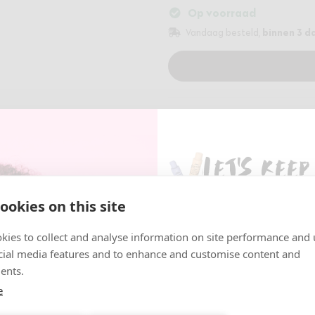
Op voorraad
binnen 3 da
Vandaag besteld,
Gratis verzending bij bestedi
Veilig betalen via iDeal
30 dagen gratis retourneren
Let's keep
Wil jij altijd op de hoogte zij
ookies on this site
nieuwtjes? Schrijf je dan nu i
nieuwsbrief en ontvang als é
kies to collect and analyse information on site performance and 
nieuws over onze promoties, 
cial media features and to enhance and customise content and
veel meer!
Omschrijving
Specificaties
In
ents.
Email
e
Omschrijving
VOLUMIZERENDE STYLINGVL