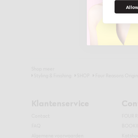
Allow
Shop meer
Styling & Finishing
SHOP
Four Reasons Origin
Klantenservice
Con
Contact
FOUR 
FAQ
BOOKIE
Algemene voorwaarden
Katsho