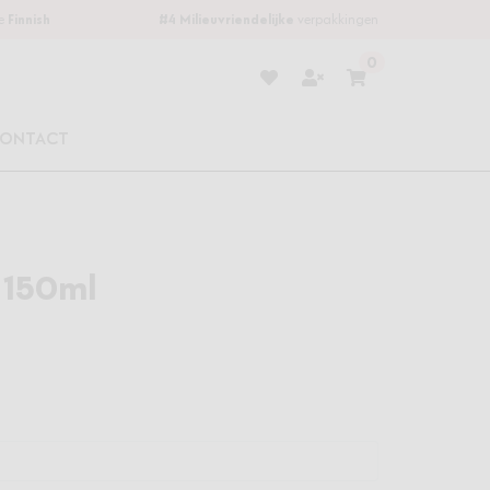
be
Finnish
#4
Milieuvriendelijke
verpakkingen
0
Verlanglijstje
Winkelwagen
ONTACT
 150ml