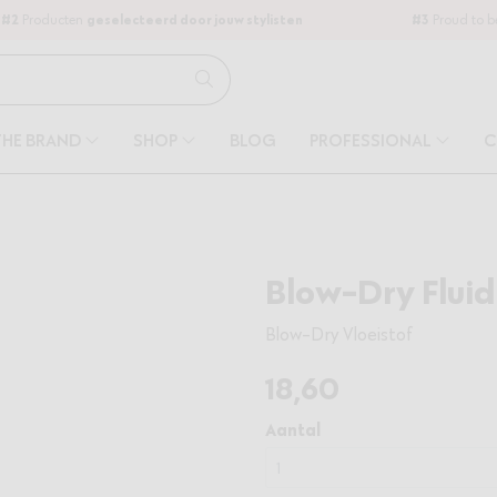
#2
Producten
geselecteerd door jouw stylisten
#3
Proud to 
THE BRAND
SHOP
BLOG
PROFESSIONAL
C
Blow-Dry Fluid
Blow-Dry Vloeistof
18
,60
Aantal