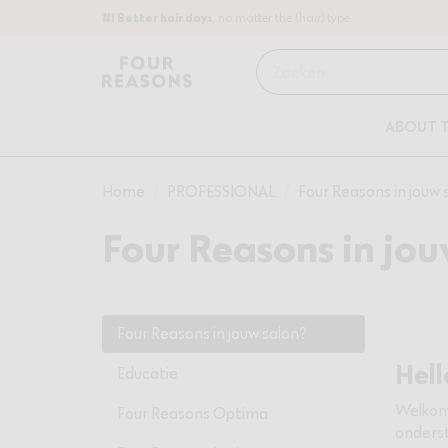
#1 Better hair days
, no matter the (hair) type
Zoeken
ABOUT 
Home
/
PROFESSIONAL
/
Four Reasons in jouw 
Four Reasons in jou
Four Reasons in jouw salon?
Hell
Educatie
Welkom 
Four Reasons Optima
onderst