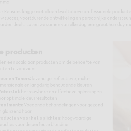
mma.
r Reasons krijg je niet alleen kwalitatieve professionele product
uw succes, voortdurende ontwikkeling en persoonlijke ondersteu
arden deelt. Laten we samen van elke dag een great hair day m
e producten
en een scala aan producten om de behoefte van
anten te voorzien:
leur en Toners:
levendige, reflectieve, multi-
imensionale en langdurig behoudende kleuren
aterstof:
betrouwbare en effectieve oplossingen
oor optimale kleurresultaten
reatments:
Voedende behandelingen voor gezond
n glanzend haar
roducten voor het oplichten:
hoogwaardige
leaches voor de perfecte blondine