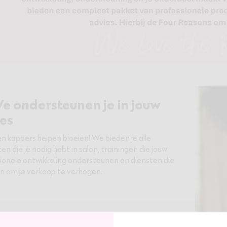
e ondersteunen je in jouw
es
en kappers helpen bloeien! We bieden je alle
en die je nodig hebt in salon, trainingen die jouw
ionele ontwikkeling ondersteunen en diensten die
en om je verkoop te verhogen.