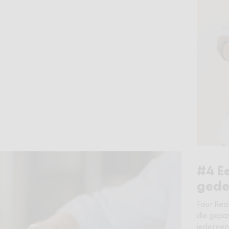
#4 E
gede
Four Rea
die gepas
iedereen 