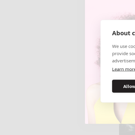
About c
We use coo
provide so
advertisem
Learn mor
Allow