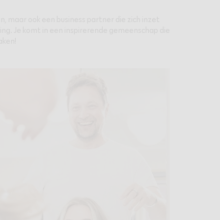
en, maar ook een business partner die zich inzet
ning. Je komt in een inspirerende gemeenschap die
aken!