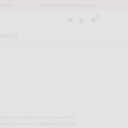
be
Finnish
#4
Milieuvriendelijke
verpakkingen
0
Verlanglijstje
Winkelwagen
ONTACT
ij je kunnen bieden om je in je werk te
 producten en een uitgebreid educatie