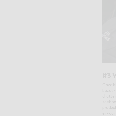
#3 W
Onze k
bezoeke
chatten
zoek be
product
er voor 