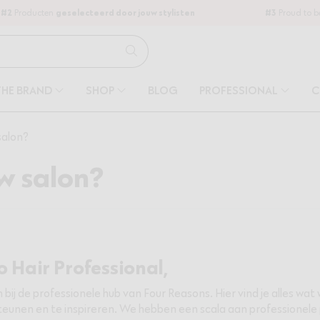
#2
Producten
geselecteerd door jouw stylisten
#3
Proud to 
THE BRAND
SHOP
BLOG
PROFESSIONAL
C
salon?
w salon?
o Hair Professional,
bij de professionele hub van Four Reasons. Hier vind je alles wat w
eunen en te inspireren. We hebben een scala aan professionele