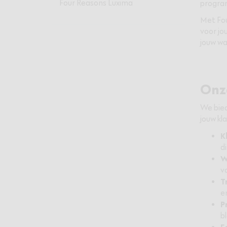
Four Reasons Luxima
progra
Met Fou
voor jo
jouw wa
Onz
We bied
jouw kl
K
d
W
v
T
e
P
b