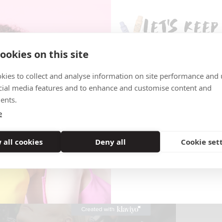
Let's keep
Wil jij altijd op de hoogte zij
ookies on this site
nieuwtjes? Schrijf je dan nu i
nieuwsbrief en ontvang als é
kies to collect and analyse information on site performance and 
nieuws over onze promoties, 
cial media features and to enhance and customise content and
veel meer!
ents.
Email
e
#2 C
We zorge
 all cookies
Deny all
Cookie set
Aanmel
laatste 
vragen. W
blijven i
vaardigh