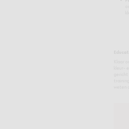
F
o
k
Educat
Klaar o
kleur- 
gericht
training
weten o