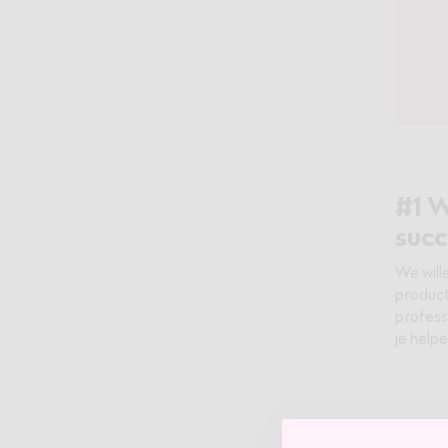
#1 W
succ
We will
product
profess
je help