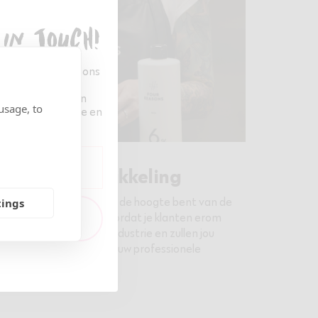
 in touch!
n van alle Four Reasons
n voor onze
én van de eersten
usage, to
product inspiratie en
ontinue ontwikkeling
n ervoor dat je altijd op de hoogte bent van de
tings
den
trends en technieken vóórdat je klanten erom
e leven in de kappersindustrie en zullen jou
nspireren en helpen om jouw professionele
eden te ontwikkelen.